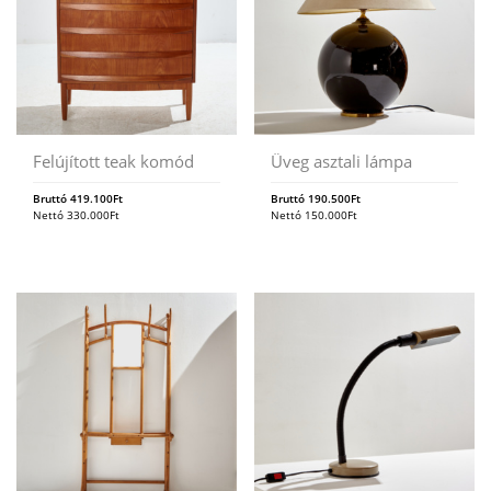
Felújított teak komód
Üveg asztali lámpa
Bruttó
419.100
Ft
Bruttó
190.500
Ft
Nettó
330.000
Ft
Nettó
150.000
Ft