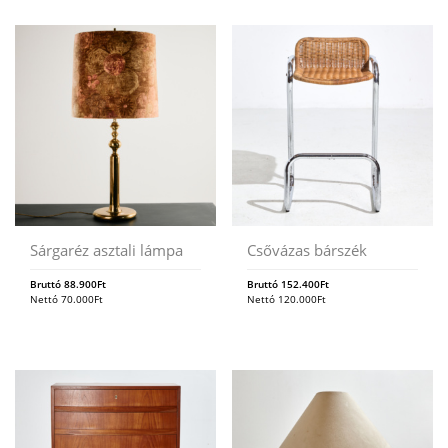
Sárgaréz asztali lámpa
Csővázas bárszék
Bruttó
88.900
Ft
Bruttó
152.400
Ft
Nettó
70.000
Ft
Nettó
120.000
Ft