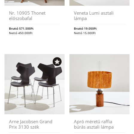
Nr. 10905 Thonet
Veneta Lumi asztali
előszobafal
lámpa
Bruttó
571.500
Ft
Bruttó
19.050
Ft
Nettó
450.000
Ft
Nettó
15.000
Ft
Arne Jacobsen Grand
Apró méretű raffia
Prix 3130 szék
búrás asztali lámpa