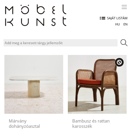
Skip
to
content
SAJÁT LISTÁM
HU
EN
Márvány
Bambusz és rattan
dohányzóasztal
karosszék