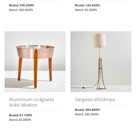
Bruttó
330.200
Ft
Bruttó
120.650
Ft
Nettó
260.000
Ft
Nettó
95.000
Ft
Alumínium virágtartó
Sárgaréz állólámpa
bükk lábakon
Bruttó
304.800
Ft
Nettó
240.000
Ft
Bruttó
57.150
Ft
Nettó
45.000
Ft