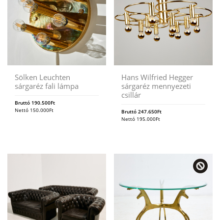
Sölken Leuchten
Hans Wilfried Hegger
sárgaréz fali lámpa
sárgaréz mennyezeti
csillár
Bruttó
190.500
Ft
Nettó
150.000
Ft
Bruttó
247.650
Ft
Nettó
195.000
Ft