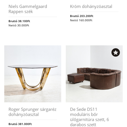
Niels Gammelgaard
Króm dohányzóasztal
Rappen szék
Bruttó
203.200
Ft
Nettó
160.000
Ft
Bruttó
38.100
Ft
Nettó
30.000
Ft
Roger Sprunger sárgaréz
De Sede DS11
dohányzóasztal
moduláris bőr
ülőgarnitúra szett, 6
darabos szett
Bruttó
381.000
Ft