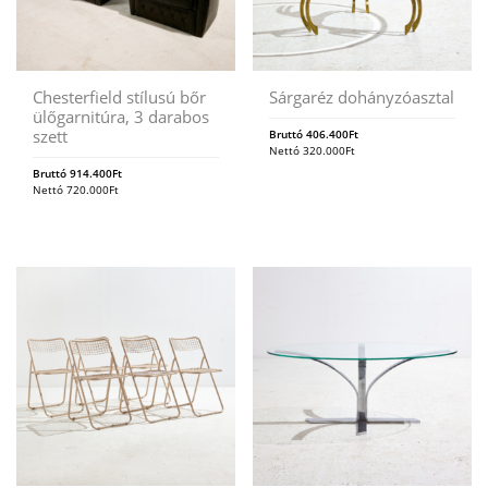
Chesterfield stílusú bőr
Sárgaréz dohányzóasztal
ülőgarnitúra, 3 darabos
szett
Bruttó
406.400
Ft
Nettó
320.000
Ft
Bruttó
914.400
Ft
Nettó
720.000
Ft