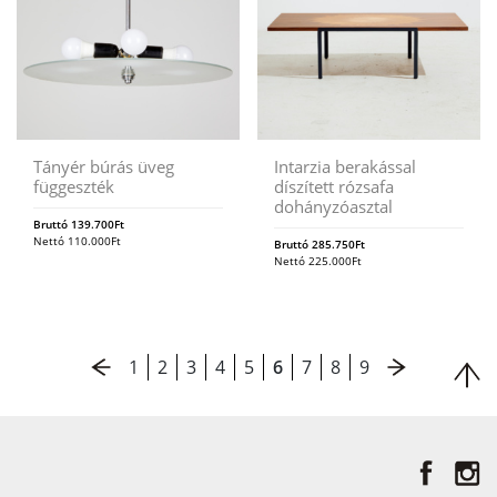
Tányér búrás üveg
Intarzia berakással
függeszték
díszített rózsafa
dohányzóasztal
Bruttó
139.700
Ft
Nettó
110.000
Ft
Bruttó
285.750
Ft
Nettó
225.000
Ft
1
2
3
4
5
6
7
8
9