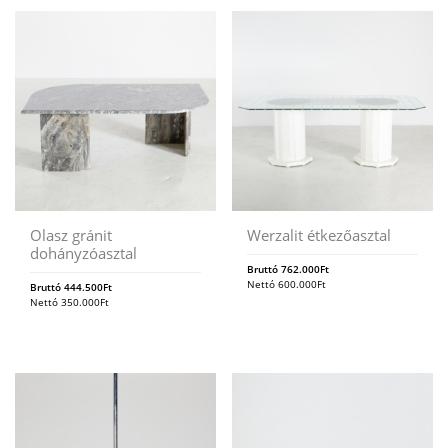
Olasz gránit
Werzalit étkezőasztal
dohányzóasztal
Bruttó
762.000
Ft
Nettó
600.000
Ft
Bruttó
444.500
Ft
Nettó
350.000
Ft