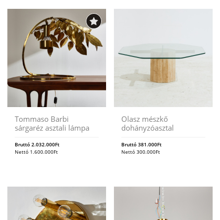
Tommaso Barbi
Olasz mészkő
sárgaréz asztali lámpa
dohányzóasztal
Bruttó
2.032.000
Ft
Bruttó
381.000
Ft
Nettó
1.600.000
Ft
Nettó
300.000
Ft