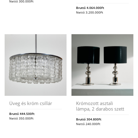
Nettó
300.000
Ft
Bruttó
4.064.000
Ft
Nettó
3.200.000
Ft
Üveg és króm csillár
Krómozott asztali
lámpa, 2 darabos szett
Bruttó
444.500
Ft
Nettó
350.000
Ft
Bruttó
304.800
Ft
Nettó
240.000
Ft