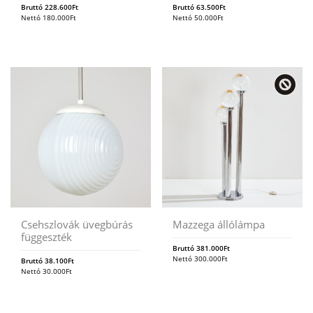
Bruttó
228.600
Ft
Bruttó
63.500
Ft
Nettó
180.000
Ft
Nettó
50.000
Ft
Csehszlovák üvegbúrás
Mazzega állólámpa
függeszték
Bruttó
381.000
Ft
Nettó
300.000
Ft
Bruttó
38.100
Ft
Nettó
30.000
Ft