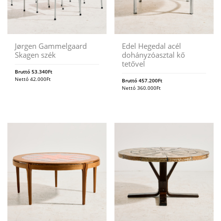
Jørgen Gammelgaard
Edel Hegedal acél
Skagen szék
dohányzóasztal kő
tetővel
Bruttó
53.340
Ft
Nettó
42.000
Ft
Bruttó
457.200
Ft
Nettó
360.000
Ft