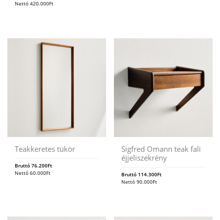
Nettó
420.000
Ft
Teakkeretes tükör
Sigfred Omann teak fali
éjjeliszekrény
Bruttó
76.200
Ft
Nettó
60.000
Ft
Bruttó
114.300
Ft
Nettó
90.000
Ft