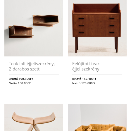
Teak fali éjjeliszekrény,
Felújított teak
2 darabos szett
éjjeliszekrény
Bruttó
190.500
Ft
Bruttó
152.400
Ft
Nettó
150.000
Ft
Nettó
120.000
Ft