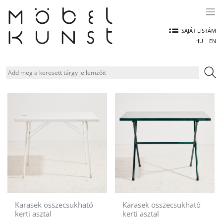
Skip
to
content
SAJÁT LISTÁM
HU
EN
Karasek összecsukható
Karasek összecsukható
kerti asztal
kerti asztal