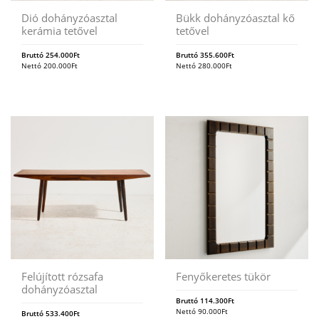
Dió dohányzóasztal
Bükk dohányzóasztal kő
kerámia tetővel
tetővel
Bruttó
254.000
Ft
Bruttó
355.600
Ft
Nettó
200.000
Ft
Nettó
280.000
Ft
Felújított rózsafa
Fenyőkeretes tükör
dohányzóasztal
Bruttó
114.300
Ft
Nettó
90.000
Ft
Bruttó
533.400
Ft