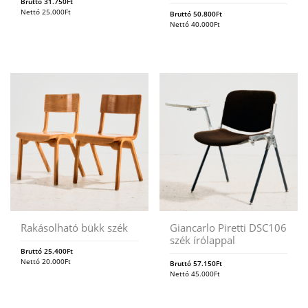
Bruttó
31.750
Ft
Nettó
25.000
Ft
Bruttó
50.800
Ft
Nettó
40.000
Ft
Rakásolható bükk szék
Giancarlo Piretti DSC106
szék írólappal
Bruttó
25.400
Ft
Nettó
20.000
Ft
Bruttó
57.150
Ft
Nettó
45.000
Ft