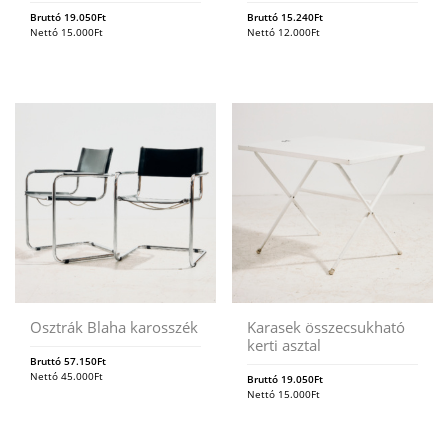
Bruttó
19.050
Ft
Bruttó
15.240
Ft
Nettó
15.000
Ft
Nettó
12.000
Ft
Osztrák Blaha karosszék
Karasek összecsukható
kerti asztal
Bruttó
57.150
Ft
Nettó
45.000
Ft
Bruttó
19.050
Ft
Nettó
15.000
Ft