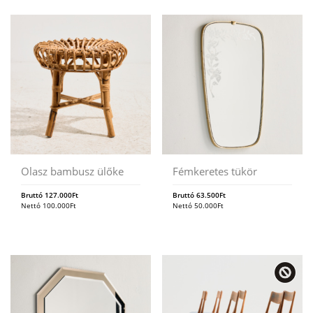
Olasz bambusz ülőke
Fémkeretes tükör
Bruttó
127.000
Ft
Bruttó
63.500
Ft
Nettó
100.000
Ft
Nettó
50.000
Ft