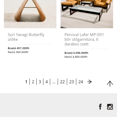
Sori Yanagi Butterfly
Percival Lafer MP-091
ülőke
bőr ülőgarnitúra, 6
darabos szett
Bruttó
457.200
Ft
Nettó
360.000
Ft
Bruttó
6.096.000
Ft
Nettó
4.800.000
Ft
1
2
3
4
…
22
23
24