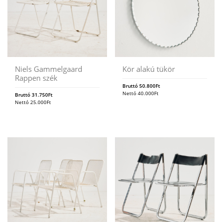
Niels Gammelgaard
Kör alakú tükör
Rappen szék
Bruttó
50.800
Ft
Nettó
40.000
Ft
Bruttó
31.750
Ft
Nettó
25.000
Ft