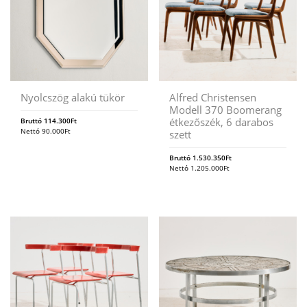
Nyolcszög alakú tükör
Alfred Christensen
Modell 370 Boomerang
étkezőszék, 6 darabos
Bruttó
114.300
Ft
Nettó
90.000
Ft
szett
Bruttó
1.530.350
Ft
Nettó
1.205.000
Ft