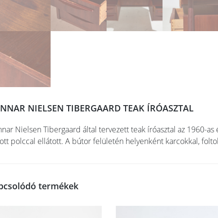
NNAR NIELSEN TIBERGAARD TEAK ÍRÓASZTAL
nar Nielsen Tibergaard által tervezett teak íróasztal az 1960-as é
tott polccal ellátott. A bútor felületén helyenként karcokkal, folt
pcsolódó termékek