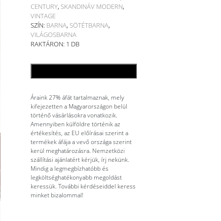
CENTURY
,
SKANDINÁV MODERN
,
VINTAGE
SZÍN:
BARNA
,
SÖTÉTBARNA
,
VILÁGOSBARNA
RAKTÁRON: 1 DB
KOSÁRBA TESZEM
Áraink 27% áfát tartalmaznak, mely
kifejezetten a Magyarországon belül
történő vásárlásokra vonatkozik.
Amennyiben külföldre történik az
értékesítés, az EU előírásai szerint a
termékek áfája a vevő országa szerint
kerül meghatározásra. Nemzetközi
szállítási ajánlatért kérjük, írj nekünk.
Mindig a legmegbízhatóbb és
legköltséghatékonyabb megoldást
keressük. További kérdéseiddel keress
minket bizalommal!