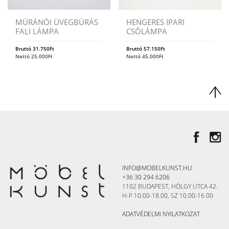
MÚRÁNÓI ÜVEGBÚRÁS
HENGERES IPARI
FALI LÁMPA
CSŐLÁMPA
Bruttó
31.750
Ft
Bruttó
57.150
Ft
Nettó
25.000
Ft
Nettó
45.000
Ft
INFO@MOBELKUNST.HU
+36 30 294 6206
1102 BUDAPEST, HÖLGY UTCA 42.
H-P 10.00-18.00, SZ 10.00-16.00
ADATVÉDELMI NYILATKOZAT