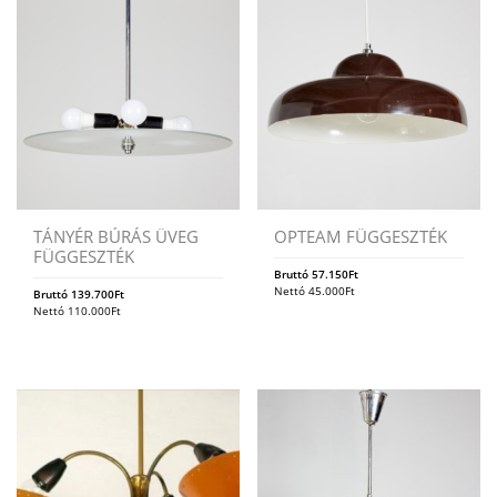
TÁNYÉR BÚRÁS ÜVEG
OPTEAM FÜGGESZTÉK
FÜGGESZTÉK
Bruttó
57.150
Ft
Nettó
45.000
Ft
Bruttó
139.700
Ft
Nettó
110.000
Ft