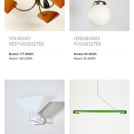
STILNOVO
ÜVEGBÚRÁS
RÉZFÜGGESZTÉK
FÜGGESZTÉK
Bruttó
177.800
Ft
Bruttó
44.450
Ft
Nettó
140.000
Ft
Nettó
35.000
Ft