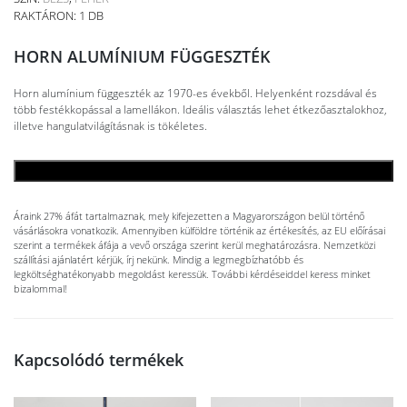
RAKTÁRON: 1 DB
HORN ALUMÍNIUM FÜGGESZTÉK
Horn alumínium függeszték az 1970-es évekből. Helyenként rozsdával és
több festékkopással a lamellákon. Ideális választás lehet étkezőasztalokhoz,
illetve hangulatvilágításnak is tökéletes.
KOSÁRBA TESZEM
Áraink 27% áfát tartalmaznak, mely kifejezetten a Magyarországon belül történő
vásárlásokra vonatkozik. Amennyiben külföldre történik az értékesítés, az EU előírásai
szerint a termékek áfája a vevő országa szerint kerül meghatározásra. Nemzetközi
szállítási ajánlatért kérjük, írj nekünk. Mindig a legmegbízhatóbb és
legköltséghatékonyabb megoldást keressük. További kérdéseiddel keress minket
bizalommal!
Kapcsolódó termékek