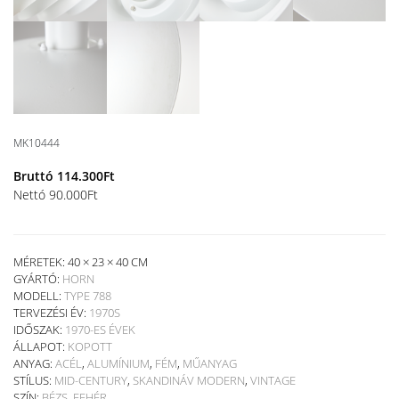
MK10444
Bruttó
114.300
Ft
Nettó
90.000
Ft
MÉRETEK: 40 × 23 × 40 CM
GYÁRTÓ:
HORN
MODELL:
TYPE 788
TERVEZÉSI ÉV:
1970S
IDŐSZAK:
1970-ES ÉVEK
ÁLLAPOT:
KOPOTT
ANYAG:
ACÉL
,
ALUMÍNIUM
,
FÉM
,
MŰANYAG
STÍLUS:
MID-CENTURY
,
SKANDINÁV MODERN
,
VINTAGE
SZÍN:
BÉZS
,
FEHÉR