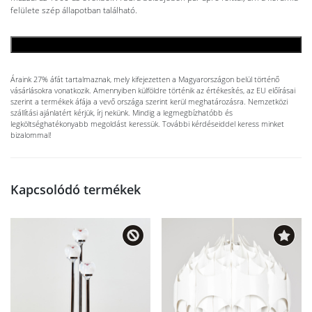
felülete szép állapotban található.
KOSÁRBA TESZEM
Áraink 27% áfát tartalmaznak, mely kifejezetten a Magyarországon belül történő
vásárlásokra vonatkozik. Amennyiben külföldre történik az értékesítés, az EU előírásai
szerint a termékek áfája a vevő országa szerint kerül meghatározásra. Nemzetközi
szállítási ajánlatért kérjük, írj nekünk. Mindig a legmegbízhatóbb és
legköltséghatékonyabb megoldást keressük. További kérdéseiddel keress minket
bizalommal!
Kapcsolódó termékek