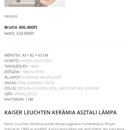
MK9669
Bruttó
406.400
Ft
Nettó
320.000
Ft
MÉRETEK: 43 × 82 × 43 CM
GYÁRTÓ:
KAISER LEUCHTEN
TERVEZÉSI ÉV:
1960S
IDŐSZAK:
1960-AS ÉVEK
ÁLLAPOT:
KORÁNAK MEGFELELŐ
ANYAG:
FÉM
,
KERÁMIA
,
TEXTIL
STÍLUS:
DESIGN KLASSZIKUSOK
,
MID-CENTURY
,
VINTAGE
SZÍN:
SÁRGA
,
ZÖLD
RAKTÁRON: 1 DB
KAISER LEUCHTEN KERÁMIA ASZTALI LÁMPA
Kaiser Leuchten kerámia asztali lámpa organikus mintázattal és fényes
mázzal az 1960-as évekből. A búra belsejében pár apró folttal, ám a kerámia