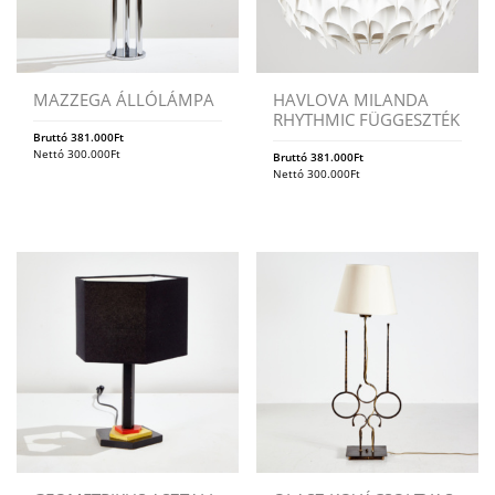
MAZZEGA ÁLLÓLÁMPA
HAVLOVA MILANDA
RHYTHMIC FÜGGESZTÉK
Bruttó
381.000
Ft
Nettó
300.000
Ft
Bruttó
381.000
Ft
Nettó
300.000
Ft