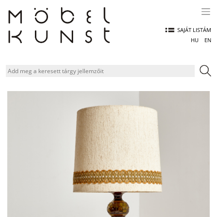
Skip
to
content
SAJÁT LISTÁM
HU
EN