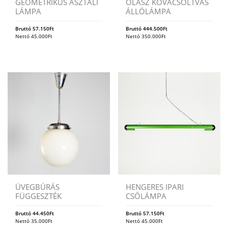
GEOMETRIKUS ASZTALI
OLASZ KOVÁCSOLTVAS
LÁMPA
ÁLLÓLÁMPA
Bruttó
57.150
Ft
Bruttó
444.500
Ft
Nettó
45.000
Ft
Nettó
350.000
Ft
ÜVEGBÚRÁS
HENGERES IPARI
FÜGGESZTÉK
CSŐLÁMPA
Bruttó
44.450
Ft
Bruttó
57.150
Ft
Nettó
35.000
Ft
Nettó
45.000
Ft