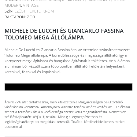
MODERN
,
VINTAGE
SZÍN:
EZÜST
,
FEKETE
,
KRÓM
RAKTÁRON: 7 DB
MICHELE DE LUCCHI ÉS GIANCARLO FASSINA
TOLOMEO MEGA ÁLLÓLÁMPA
Michele De Lucchi és Giancarlo Fassina által az Artemide számára tervezett
‘Tolomeo Mega’ állólámpa. A búra dőlésszöge és magassága állítható, így a
környezet megvilágítására és hangulatvilágításnak is tökéletes. Az állólámpa
alumíniumból készült szára több pontban állítható. Felületén helyenként
karcokkal, foltokkal és kopásokkal.
KOSÁRBA TESZEM
Áraink 27% áfát tartalmaznak, mely kifejezetten a Magyarországon belül történő
vásárlásokra vonatkozik. Amennyiben külföldre történik az értékesítés, az EU előírásai
szerint a termékek áfája a vevő országa szerint kerül meghatározásra. Nemzetközi
szállítási ajánlatért kérjük, írj nekünk. Mindig a legmegbízhatóbb és
legköltséghatékonyabb megoldást keressük. További kérdéseiddel keress minket
bizalommal!