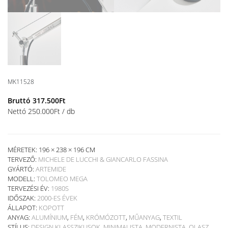
MK11528
Bruttó
317.500
Ft
Nettó
250.000
Ft
/ db
MÉRETEK: 196 × 238 × 196 CM
TERVEZŐ:
MICHELE DE LUCCHI & GIANCARLO FASSINA
GYÁRTÓ:
ARTEMIDE
MODELL:
TOLOMEO MEGA
TERVEZÉSI ÉV:
1980S
IDŐSZAK:
2000-ES ÉVEK
ÁLLAPOT:
KOPOTT
ANYAG:
ALUMÍNIUM
,
FÉM
,
KRÓMÓZOTT
,
MŰANYAG
,
TEXTIL
STÍLUS:
DESIGN KLASSZIKUSOK
,
MINIMALISTA
,
MODERNISTA
,
OLASZ