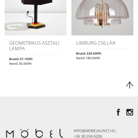
GEOMETRIKUS ASZTALI
LIMBURG CSILLÁR
LÁMPA
Bruttó
228.600
Ft
Nettó
180.000
Ft
Bruttó
57.150
Ft
Nettó
45.000
Ft
INFO@MOBELKUNST.HU
+36 30 294 6206