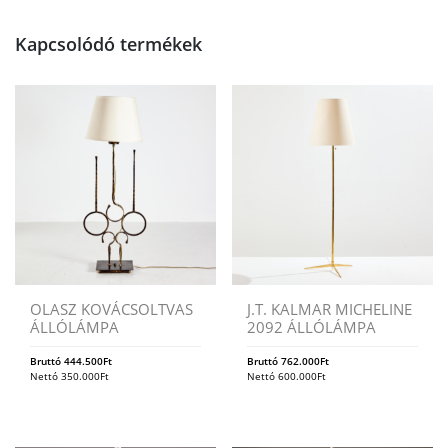
Kapcsolódó termékek
OLASZ KOVÁCSOLTVAS
J.T. KALMAR MICHELINE
ÁLLÓLÁMPA
2092 ÁLLÓLÁMPA
Bruttó
444.500
Ft
Bruttó
762.000
Ft
Nettó
350.000
Ft
Nettó
600.000
Ft