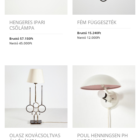
HENGERES IPARI
FÉM FÜGGESZTÉK
CSŐLÁMPA
Bruttó
15.240
Ft
Nettó
12.000
Ft
Bruttó
57.150
Ft
Nettó
45.000
Ft
OLASZ KOVÁCSOLTVAS
POUL HENNINGSEN PH