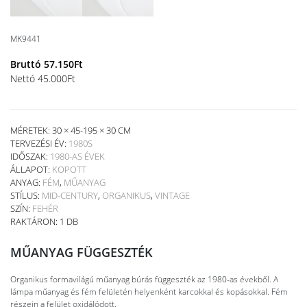
MK9441
Bruttó
57.150
Ft
Nettó
45.000
Ft
MÉRETEK: 30 × 45-195 × 30 CM
TERVEZÉSI ÉV:
1980S
IDŐSZAK:
1980-AS ÉVEK
ÁLLAPOT:
KOPOTT
ANYAG:
FÉM
,
MŰANYAG
STÍLUS:
MID-CENTURY
,
ORGANIKUS
,
VINTAGE
SZÍN:
FEHÉR
RAKTÁRON: 1 DB
MŰANYAG FÜGGESZTÉK
Organikus formavilágú műanyag búrás függeszték az 1980-as évekből. A
lámpa műanyag és fém felületén helyenként karcokkal és kopásokkal. Fém
részein a felület oxidálódott.