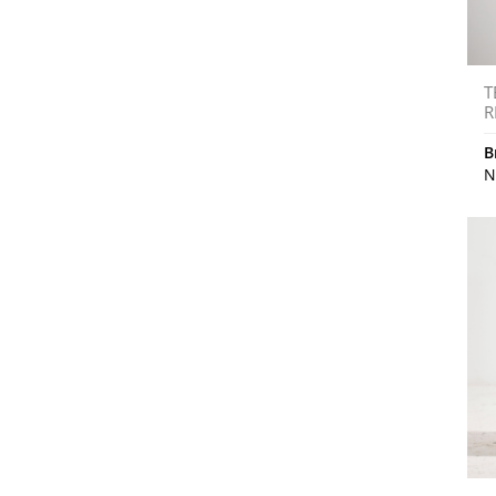
T
R
B
N