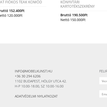
AT FIÓKOS TEAK KOMÓD
KÖNYVTÁRI
KARTOTÉKSZEKRÉNY
ruttó
152.400
Ft
Bruttó
190.500
Ft
ettó
120.000
Ft
Nettó
150.000
Ft
INFO@MOBELKUNST.HU
FELI
+36 30 294 6206
1102 BUDAPEST, HÖLGY UTCA 42.
H-P 10.00-18.00, SZ 10.00-16.00
ADATVÉDELMI NYILATKOZAT