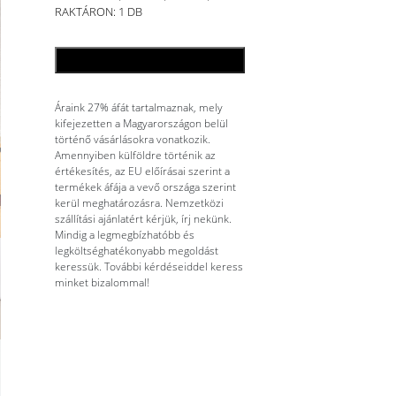
RAKTÁRON: 1 DB
KOSÁRBA TESZEM
Áraink 27% áfát tartalmaznak, mely
kifejezetten a Magyarországon belül
történő vásárlásokra vonatkozik.
Amennyiben külföldre történik az
értékesítés, az EU előírásai szerint a
termékek áfája a vevő országa szerint
kerül meghatározásra. Nemzetközi
szállítási ajánlatért kérjük, írj nekünk.
Mindig a legmegbízhatóbb és
legköltséghatékonyabb megoldást
keressük. További kérdéseiddel keress
minket bizalommal!