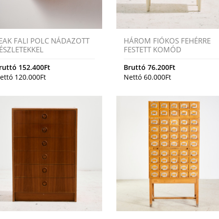
EAK FALI POLC NÁDAZOTT
HÁROM FIÓKOS FEHÉRRE
ÉSZLETEKKEL
FESTETT KOMÓD
ruttó
152.400
Ft
Bruttó
76.200
Ft
ettó
120.000
Ft
Nettó
60.000
Ft