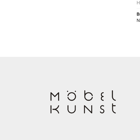
H
B
N