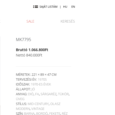
SAJÁT LISTÁM
|
HU
EN
K
SALE
KERESÉS
MK7795
Bruttó
1.066.800
Ft
Nettó
840.000
Ft
MÉRETEK: 221 × 89 × 47 CM
TERVEZÉSI ÉV:
1970S
IDŐSZAK:
1970-ES ÉVEK
ÁLLAPOT:
JÓ
ANYAG:
DIÓ
,
FA
,
SÁRGARÉZ
,
TÜKÖR
,
ÜVEG
STÍLUS:
MID-CENTURY
,
OLASZ
MODERN
,
VINTAGE
SZÍN:
BARNA
,
BORDÓ
,
FEKETE
,
RÉZ