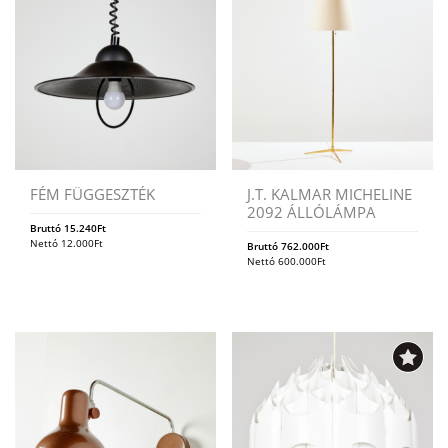
FÉM FÜGGESZTÉK
J.T. KALMAR MICHELINE
2092 ÁLLÓLÁMPA
Bruttó
15.240
Ft
Nettó
12.000
Ft
Bruttó
762.000
Ft
Nettó
600.000
Ft