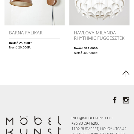
BARNA FALIKAR
HAVLOVA MILANDA
RHYTHMIC FÜGGESZTÉK
Bruttó
25.400
Ft
Nettó
20.000
Ft
Bruttó
381.000
Ft
Nettó
300.000
Ft
INFO@MOBELKUNST.HU
+36 30 294 6206
1102 BUDAPEST, HÖLGY UTCA 42.