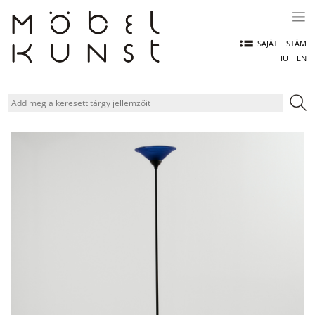
Skip
to
content
SAJÁT LISTÁM
HU
EN