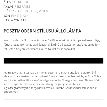
ÁLLAPOT:
KOPOTT
ANYAG:
FÉM
,
ÜVEG
STÍLUS:
POSZT MODERN
,
VINTAGE
SZÍN:
FEKETE
,
KÉK
RAKTÁRON: 1 DB
POSZTMODERN STÍLUSÚ ÁLLÓLÁMPA
Posztmodern stílusú állólámpa az 1980-as évekből. A lámpa kellemes, lágy
fényt áraszt, így hangulatvilágításnak kitűnő választás lehet. Az üveg és fém
felületén helyenként karcokkal, foltokkal és kopásokkal.
KOSÁRBA TESZEM
Áraink 27% áfát tartalmaznak, mely kifejezetten a Magyarországon belül történő
vásárlásokra vonatkozik. Amennyiben külföldre történik az értékesítés, az EU előírásai
szerint a termékek áfája a vevő országa szerint kerül meghatározásra. Nemzetközi
szállítási ajánlatért kérjük, írj nekünk. Mindig a legmegbízhatóbb és
legköltséghatékonyabb megoldást keressük. További kérdéseiddel keress minket
bizalommal!