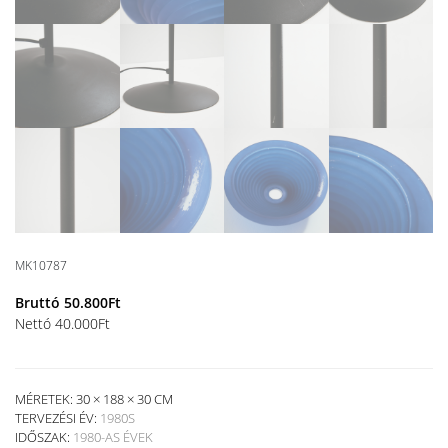
MK10787
Bruttó
50.800
Ft
Nettó
40.000
Ft
MÉRETEK: 30 × 188 × 30 CM
TERVEZÉSI ÉV:
1980S
IDŐSZAK:
1980-AS ÉVEK