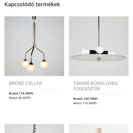
Kapcsolódó termékek
BRONZ CSILLÁR
TÁNYÉR BÚRÁS ÜVEG
FÜGGESZTÉK
Bruttó
114.300
Ft
Nettó
90.000
Ft
Bruttó
139.700
Ft
Nettó
110.000
Ft