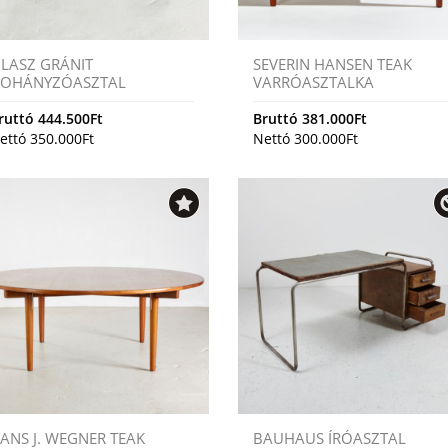
LASZ GRÁNIT
SEVERIN HANSEN TEAK
OHÁNYZÓASZTAL
VARRÓASZTALKA
ruttó
444.500
Ft
Bruttó
381.000
Ft
ettó
350.000
Ft
Nettó
300.000
Ft
ANS J. WEGNER TEAK
BAUHAUS ÍRÓASZTAL