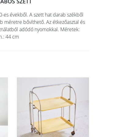
ABOS SZETT
0-es évekből. A szett hat darab székből
bb méretre bővíthető. Az étkezőasztal és
asználatból adódó nyomokkal. Méretek:
m.: 44 cm