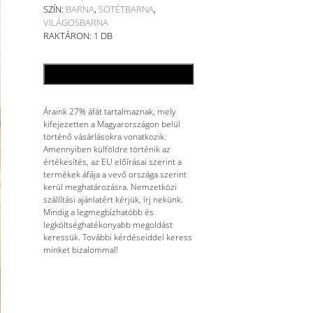
SZÍN:
BARNA
,
SÖTÉTBARNA
,
VILÁGOSBARNA
RAKTÁRON: 1 DB
KOSÁRBA TESZEM
Áraink 27% áfát tartalmaznak, mely
kifejezetten a Magyarországon belül
történő vásárlásokra vonatkozik.
Amennyiben külföldre történik az
értékesítés, az EU előírásai szerint a
termékek áfája a vevő országa szerint
kerül meghatározásra. Nemzetközi
szállítási ajánlatért kérjük, írj nekünk.
Mindig a legmegbízhatóbb és
legköltséghatékonyabb megoldást
keressük. További kérdéseiddel keress
minket bizalommal!