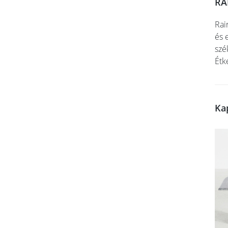
RA
Rai
és 
szé
Étk
Ka