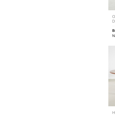
O
D
B
N
H