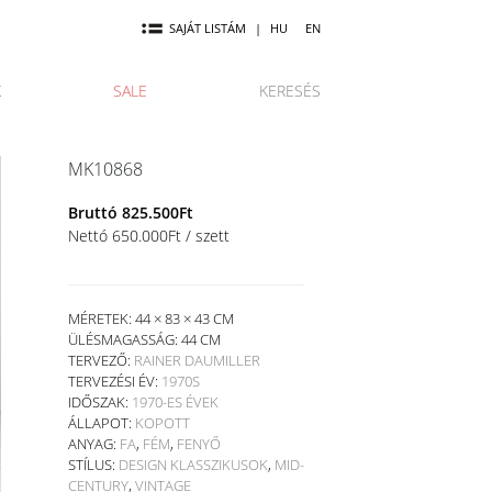
SAJÁT LISTÁM
|
HU
EN
K
SALE
KERESÉS
MK10868
Bruttó
825.500
Ft
Nettó
650.000
Ft
/ szett
MÉRETEK: 44 × 83 × 43 CM
ÜLÉSMAGASSÁG:
44 CM
TERVEZŐ:
RAINER DAUMILLER
TERVEZÉSI ÉV:
1970S
IDŐSZAK:
1970-ES ÉVEK
ÁLLAPOT:
KOPOTT
ANYAG:
FA
,
FÉM
,
FENYŐ
STÍLUS:
DESIGN KLASSZIKUSOK
,
MID-
CENTURY
,
VINTAGE