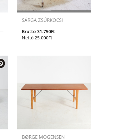
SÁRGA ZSÚRKOCSI
Bruttó
31.750
Ft
Nettó
25.000
Ft
BØRGE MOGENSEN