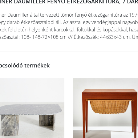
INER DAUMILLER FENYŐ ÉTKEZŐGARNITÚRA, 7 DAR
ner Daumiller által tervezett tömör fenyő étkezőgarnitúra az 197
egy darab étkezőasztalból áll. Az asztal egy vendéglappal nagyo
kek felületén helyenként karcokkal, foltokkal és kopásokkal, h
ezőasztal: 108- 148-72×108 cm /// Étkezőszék: 44x83x43 cm, Ü
pcsolódó termékek