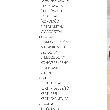
DOHÁNYZÓASZTAL
ÉTKEZŐASZTAL
ÉTKEZŐSZETT
ÍRÓASZTAL
ÍRÓKOMÓD
PIPEREASZTAL
VARRÓASZTAL
TÁROLÁS
FIÓKOS SZEKRÉNY
MAGASKOMÓD
SZEKRÉNY
ÉJJELISZEKRÉNY
KÖNYVSZEKRÉNY
SIDEBOARD
VITRIN
KERT
KERTI ASZTAL
KERTI KIEGÉSZÍTŐ
KERTI SZÉK
KERTI GARNITÚRA
VILÁGÍTÁS
ÁLLÓLÁMPA