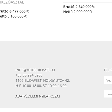
TKEZŐASZTAL
Bruttó
2.540.000
Ft
ruttó
6.477.000
Ft
Nettó
2.000.000
Ft
ettó
5.100.000
Ft
INFO@MOBELKUNST.HU
FELI
+36 30 294 6206
1102 BUDAPEST, HÖLGY UTCA 42.
H-P 10.00-18.00, SZ 10.00-16.00
ADATVÉDELMI NYILATKOZAT