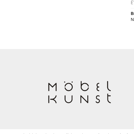
É
B
N