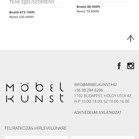
TEAK ÉJJELISZEKRÉNY
Bruttó
88.900
Ft
Nettó
70.000
Ft
Bruttó
673.100
Ft
Nettó
530.000
Ft
INFO@MOBELKUNST.HU
+36 30 294 6206
1102 BUDAPEST, HÖLGY UTCA 42.
H-P 10.00-18.00, SZ 10.00-16.00
ADATVÉDELMI NYILATKOZAT
FELIRATKOZÁS HÍRLEVELÜNKRE