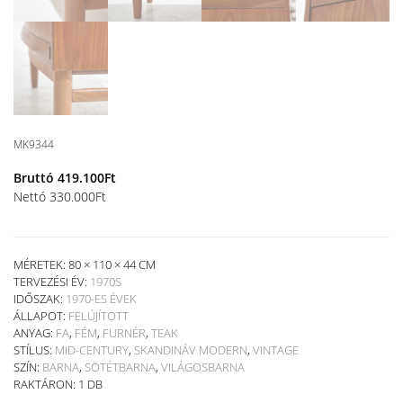
MK9344
Bruttó
419.100
Ft
Nettó
330.000
Ft
MÉRETEK: 80 × 110 × 44 CM
TERVEZÉSI ÉV:
1970S
IDŐSZAK:
1970-ES ÉVEK
ÁLLAPOT:
FELÚJÍTOTT
ANYAG:
FA
,
FÉM
,
FURNÉR
,
TEAK
STÍLUS:
MID-CENTURY
,
SKANDINÁV MODERN
,
VINTAGE
SZÍN:
BARNA
,
SÖTÉTBARNA
,
VILÁGOSBARNA
RAKTÁRON: 1 DB