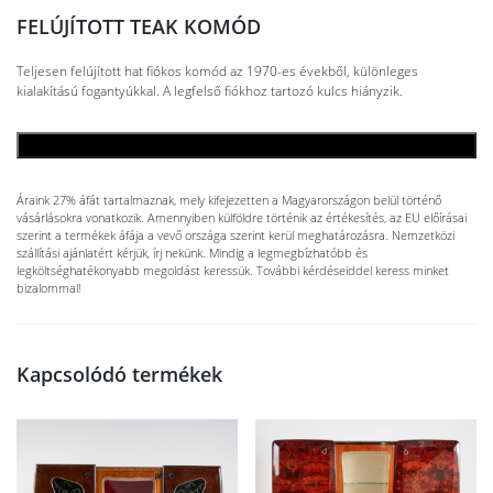
FELÚJÍTOTT TEAK KOMÓD
Teljesen felújított hat fiókos komód az 1970-es évekből, különleges
kialakítású fogantyúkkal. A legfelső fiókhoz tartozó kulcs hiányzik.
KOSÁRBA TESZEM
Áraink 27% áfát tartalmaznak, mely kifejezetten a Magyarországon belül történő
vásárlásokra vonatkozik. Amennyiben külföldre történik az értékesítés, az EU előírásai
szerint a termékek áfája a vevő országa szerint kerül meghatározásra. Nemzetközi
szállítási ajánlatért kérjük, írj nekünk. Mindig a legmegbízhatóbb és
legköltséghatékonyabb megoldást keressük. További kérdéseiddel keress minket
bizalommal!
Kapcsolódó termékek