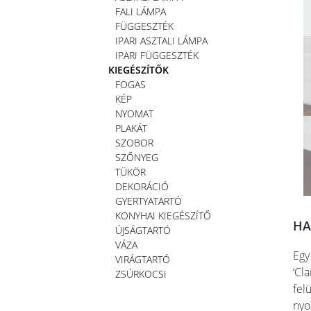
FALI LÁMPA
FÜGGESZTÉK
IPARI ASZTALI LÁMPA
IPARI FÜGGESZTÉK
KIEGÉSZÍTŐK
FOGAS
KÉP
NYOMAT
PLAKÁT
SZOBOR
SZŐNYEG
TÜKÖR
DEKORÁCIÓ
GYERTYATARTÓ
KONYHAI KIEGÉSZÍTŐ
HA
ÚJSÁGTARTÓ
VÁZA
Egy
VIRÁGTARTÓ
‘Cl
ZSÚRKOCSI
fel
nyo