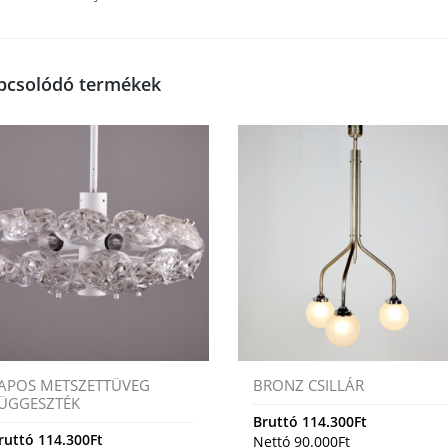
pcsolódó termékek
APOS METSZETTÜVEG
BRONZ CSILLÁR
ÜGGESZTÉK
Bruttó
114.300
Ft
ruttó
114.300
Ft
Nettó
90.000
Ft