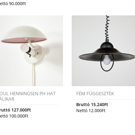
ettó
90.000
Ft
OUL HENNINGSEN PH HAT
FÉM FÜGGESZTÉK
ALIKAR
Bruttó
15.240
Ft
ruttó
127.000
Ft
Nettó
12.000
Ft
ettó
100.000
Ft