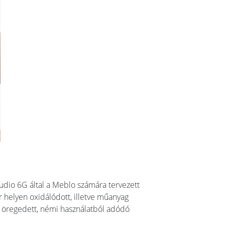
udio 6G által a Meblo számára tervezett
r helyen oxidálódott, illetve műanyag
n öregedett, némi használatból adódó