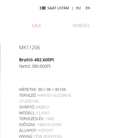
SAJÁT LISTÁM
|
HU
EN
K
SALE
KERESÉS
MK11206
Bruttó
482.600
Ft
Nettó
380.000
Ft
MÉRETEK: 30 × 38 × 30 CM
TERVEZŐ:
HARVEY GUZZINI &
STUDIO 6G
GYÁRTÓ:
MEBLO
MODELL:
CLAN/1
TERVEZÉSI ÉV:
1968
IDŐSZAK:
1960-AS ÉVEK
ÁLLAPOT:
KOPOTT
ANYAG:
FÉM
,
MŰANYAG