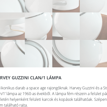
RVEY GUZZINI CLAN/1 LÁMPA
 ikonikus darab a space age rajongóknak. Harvey Guzzini és a St
an/1’ lámpa az 1960-as évekből. A lámpa fém részein a felület pá
ületén helyenként felületi karcok és kopások találhatóak. Szépe
m található rajta.