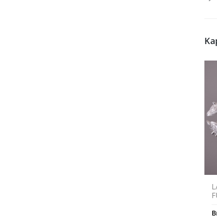
Ka
L
F
B