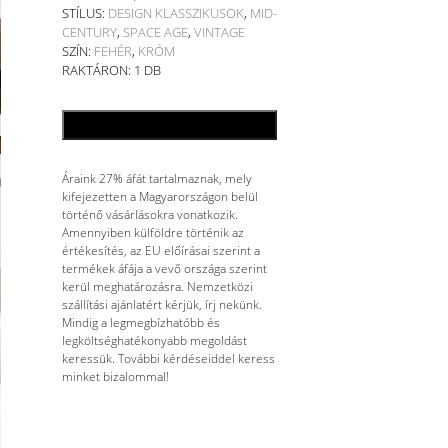
STÍLUS:
DESIGN KLASSZIKUSOK
,
MID-
CENTURY
,
SPACE AGE
,
VINTAGE
SZÍN:
FEHÉR
,
KRÓM
RAKTÁRON: 1 DB
KOSÁRBA TESZEM
Áraink 27% áfát tartalmaznak, mely
kifejezetten a Magyarországon belül
történő vásárlásokra vonatkozik.
Amennyiben külföldre történik az
értékesítés, az EU előírásai szerint a
termékek áfája a vevő országa szerint
kerül meghatározásra. Nemzetközi
szállítási ajánlatért kérjük, írj nekünk.
Mindig a legmegbízhatóbb és
legköltséghatékonyabb megoldást
keressük. További kérdéseiddel keress
minket bizalommal!