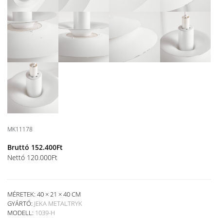
MK11178
Bruttó
152.400
Ft
Nettó
120.000
Ft
MÉRETEK: 40 × 21 × 40 CM
GYÁRTÓ:
JEKA METALTRYK
MODELL:
1039-H