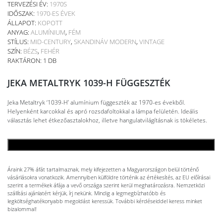
TERVEZÉSI ÉV:
1970S
IDŐSZAK:
1970-ES ÉVEK
ÁLLAPOT:
KOPOTT
ANYAG:
ALUMÍNIUM
,
FÉM
STÍLUS:
MID-CENTURY
,
SKANDINÁV MODERN
,
VINTAGE
SZÍN:
BÉZS
,
FEHÉR
RAKTÁRON: 1 DB
JEKA METALTRYK 1039-H FÜGGESZTÉK
Jeka Metaltryk ‘1039-H’ alumínium függeszték az 1970-es évekből.
Helyenként karcokkal és apró rozsdafoltokkal a lámpa felületén. Ideális
választás lehet étkezőasztalokhoz, illetve hangulatvilágításnak is tökéletes.
KOSÁRBA TESZEM
Áraink 27% áfát tartalmaznak, mely kifejezetten a Magyarországon belül történő
vásárlásokra vonatkozik. Amennyiben külföldre történik az értékesítés, az EU előírásai
szerint a termékek áfája a vevő országa szerint kerül meghatározásra. Nemzetközi
szállítási ajánlatért kérjük, írj nekünk. Mindig a legmegbízhatóbb és
legköltséghatékonyabb megoldást keressük. További kérdéseiddel keress minket
bizalommal!