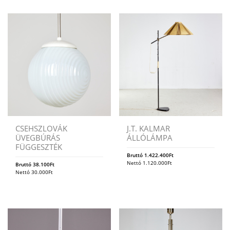
CSEHSZLOVÁK
J.T. KALMAR
ÜVEGBÚRÁS
ÁLLÓLÁMPA
FÜGGESZTÉK
Bruttó
1.422.400
Ft
Nettó
1.120.000
Ft
Bruttó
38.100
Ft
Nettó
30.000
Ft