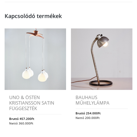
Kapcsolódó termékek
UNO & ÖSTEN
BAUHAUS
KRISTIANSSON SATIN
MŰHELYLÁMPA
FÜGGESZTÉK
Bruttó
254.000
Ft
Nettó
200.000
Ft
Bruttó
457.200
Ft
Nettó
360.000
Ft