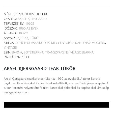
MÉRETEK: 59.5 × 105.5 × 6 CM
GYÁRTÓ:
AKSEL KJERSGAARD
TERVEZÉSI ÉV:
1960S
IDŐSZAK:
1960-AS ÉVEK
ÁLLAPOT:
KOPOTT
ANYAG:
FA
,
TEAK
,
TÜKÖR
STÍLUS:
DESIGN KLASSZIKUSOK
,
MID-CENTURY
,
SKANDINÁV MODERN
,
VINTAGE
SZÍN:
BARNA
,
SÖTÉTBARNA
,
TRANSZPARENS
,
VILÁGOSBARNA
RAKTÁRON: 1 DB
AKSEL KJERSGAARD TEAK TÜKÖR
Aksel Kjersgaard teakkeretes tükör az 1960-as évekből. A tükör kerete
izgalmas illesztésekkel és részletekkel ellátott, a tervező védjegye alapján. A
tükör keretén helyenként felületi karcokkal, foltokkal és kopásokkal, ám szép
vintage állapotban.
KOSÁRBA TESZEM