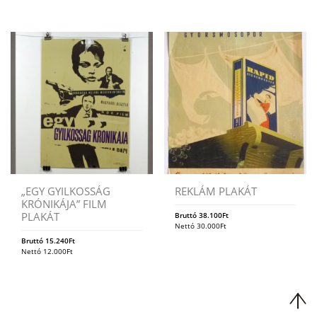
„EGY GYILKOSSÁG
REKLÁM PLAKÁT
KRÓNIKÁJA” FILM
PLAKÁT
Bruttó
38.100
Ft
Nettó
30.000
Ft
Bruttó
15.240
Ft
Nettó
12.000
Ft