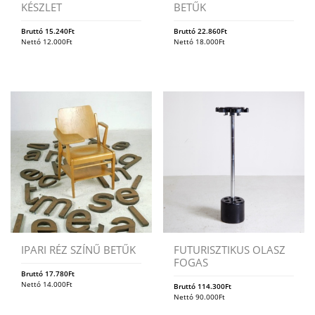
KÉSZLET
BETŰK
Bruttó
15.240
Ft
Bruttó
22.860
Ft
Nettó
12.000
Ft
Nettó
18.000
Ft
IPARI RÉZ SZÍNŰ BETŰK
FUTURISZTIKUS OLASZ
FOGAS
Bruttó
17.780
Ft
Nettó
14.000
Ft
Bruttó
114.300
Ft
Nettó
90.000
Ft