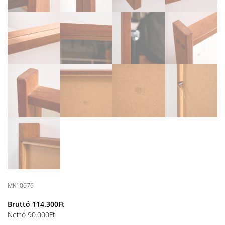
MK10676
Bruttó
114.300
Ft
Nettó
90.000
Ft