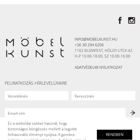
INFO@MOBELKUNST.HU
+36 30 294 6206
1102 BUDAPEST, HÖLGY UTCA 42.
H-P 10.00-18.00, SZ 10.00-16.00
ADATVÉDELMI NYILATKOZAT
FELIRATKOZÁS HÍRLEVELÜNKRE
Ez a weboldal sütiket használ, hogy
biztonságos böngészés mellett a legjobb
felhasználói élményt nyújtsa. A gombra
RENDBEN