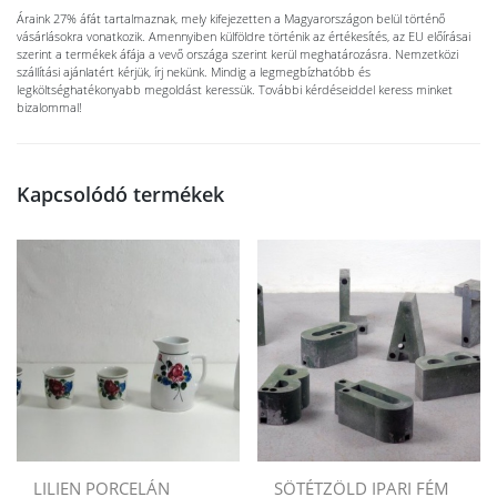
Áraink 27% áfát tartalmaznak, mely kifejezetten a Magyarországon belül történő
vásárlásokra vonatkozik. Amennyiben külföldre történik az értékesítés, az EU előírásai
szerint a termékek áfája a vevő országa szerint kerül meghatározásra. Nemzetközi
szállítási ajánlatért kérjük, írj nekünk. Mindig a legmegbízhatóbb és
legköltséghatékonyabb megoldást keressük. További kérdéseiddel keress minket
bizalommal!
Kapcsolódó termékek
LILIEN PORCELÁN
SÖTÉTZÖLD IPARI FÉM