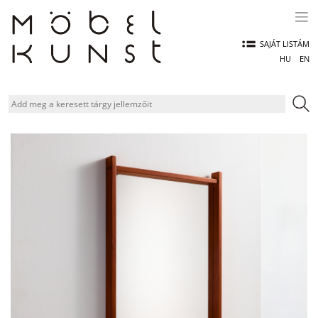
Skip
to
content
SAJÁT LISTÁM
HU
EN