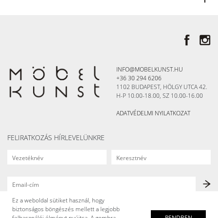
INFO@MOBELKUNST.HU
+36 30 294 6206
1102 BUDAPEST, HÖLGY UTCA 42.
H-P 10.00-18.00, SZ 10.00-16.00
ADATVÉDELMI NYILATKOZAT
FELIRATKOZÁS HÍRLEVELÜNKRE
Ez a weboldal sütiket használ, hogy
biztonságos böngészés mellett a legjobb
felhasználói élményt nyújtsa. A gombra
RENDBEN