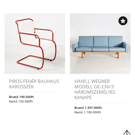
PIROS-FEHÉR BAUHAUS
HANS J. WEGNER
KAROSSZÉK
MODELL GE-236/3
HÁROMSZEMÉLYES
KANAPÉ
Bruttó
190.500
Ft
Nettó
150.000
Ft
Bruttó
1.397.000
Ft
Nettó
1.100.000
Ft