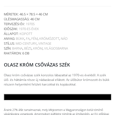
MÉRETEK: 46.5 × 78.5 × 46 CM
ÜLÉSMAGASSÁG:
46 CM
TERVEZÉSI ÉV:
1970S
IDŐSZAK:
1970-ES ÉVEK
ÁLLAPOT:
KOPOTT
ANYAG:
BÜKK
,
FA
,
FÉM
,
KRÓMÓZOTT
,
NÁD
STÍLUS:
MID-CENTURY
,
VINTAGE
SZÍN:
BARNA
,
BÉZS
,
KRÓM
,
VILÁGOSBARNA
RAKTÁRON: 6 DB
OLASZ KRÓM CSŐVÁZAS SZÉK
Olasz króm csővázas szék konzolos lábazattal az 1970-es évekből. A szék
ülő- és háttámla része új nádazással ellátott. Az ülőbútor krómozott és bükk
részein helyenként felületi karcokkal és kopásokkal.
KOSÁRBA TESZEM
Áraink 27% áfát tartalmaznak, mely kifejezetten a Magyarországon belül történő
vásárlásokra vonatkozik. Amennyiben külföldre történik az értékesítés, az EU előírásai