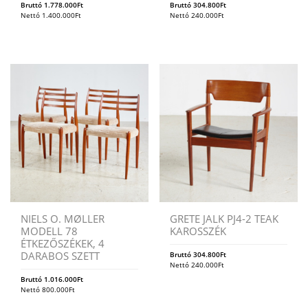
Bruttó
1.778.000
Ft
Bruttó
304.800
Ft
Nettó
1.400.000
Ft
Nettó
240.000
Ft
NIELS O. MØLLER
GRETE JALK PJ4-2 TEAK
MODELL 78
KAROSSZÉK
ÉTKEZŐSZÉKEK, 4
DARABOS SZETT
Bruttó
304.800
Ft
Nettó
240.000
Ft
Bruttó
1.016.000
Ft
Nettó
800.000
Ft