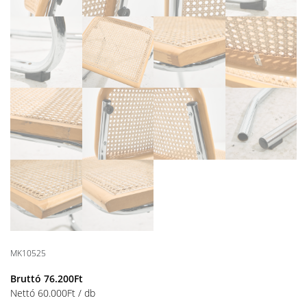
MK10525
Bruttó
76.200
Ft
Nettó
60.000
Ft
/ db