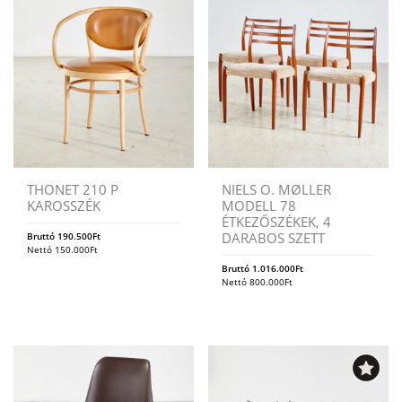
THONET 210 P
NIELS O. MØLLER
KAROSSZÉK
MODELL 78
ÉTKEZŐSZÉKEK, 4
DARABOS SZETT
Bruttó
190.500
Ft
Nettó
150.000
Ft
Bruttó
1.016.000
Ft
Nettó
800.000
Ft