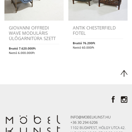
GIOVANNI OFFREDI
ANTIK CHESTERFIELD
WAVE MODULÁRIS
FOTEL
ÜLŐGARNITÚRA SZETT
Bruttó
76.200
Ft
Nettó
60.000
Ft
Bruttó
7.620.000
Ft
Nettó
6.000.000
Ft
INFO@MOBELKUNST.HU
+36 30 294 6206
1102 BUDAPEST, HÖLGY UTCA 42.