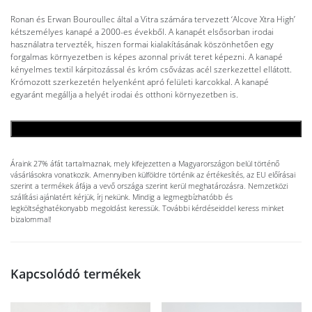
Ronan és Erwan Bouroullec által a Vitra számára tervezett ‘Alcove Xtra High’
kétszemélyes kanapé a 2000-es évekből. A kanapét elsősorban irodai
használatra tervezték, hiszen formai kialakításának köszönhetően egy
forgalmas környezetben is képes azonnal privát teret képezni. A kanapé
kényelmes textil kárpitozással és króm csővázas acél szerkezettel ellátott.
Krómozott szerkezetén helyenként apró felületi karcokkal. A kanapé
egyaránt megállja a helyét irodai és otthoni környezetben is.
KOSÁRBA TESZEM
Áraink 27% áfát tartalmaznak, mely kifejezetten a Magyarországon belül történő
vásárlásokra vonatkozik. Amennyiben külföldre történik az értékesítés, az EU előírásai
szerint a termékek áfája a vevő országa szerint kerül meghatározásra. Nemzetközi
szállítási ajánlatért kérjük, írj nekünk. Mindig a legmegbízhatóbb és
legköltséghatékonyabb megoldást keressük. További kérdéseiddel keress minket
bizalommal!
Kapcsolódó termékek