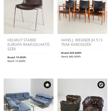
HELMUT STARKE
HANS J. WEGNER JH 513
EUROPA RAKÁSOLHATÓ
TEAK KAROSSZÉK
SZÉK
Bruttó
609.600
Ft
Nettó
480.000
Ft
Bruttó
19.050
Ft
Nettó
15.000
Ft