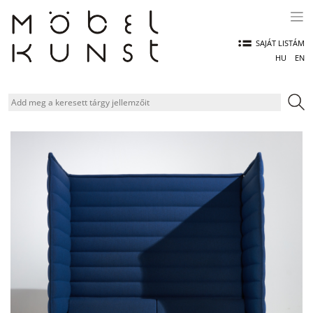
Skip
to
content
SAJÁT LISTÁM
HU
EN