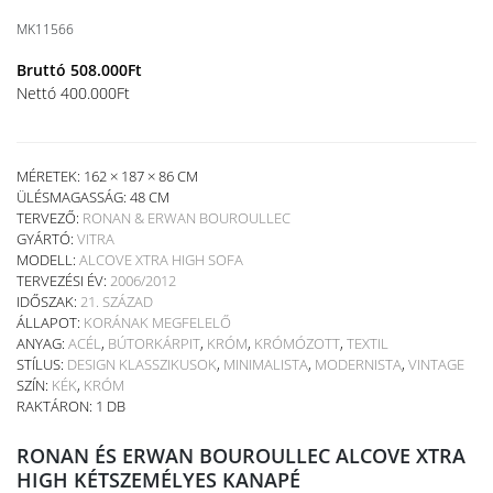
MK11566
Bruttó
508.000
Ft
Nettó
400.000
Ft
MÉRETEK: 162 × 187 × 86 CM
ÜLÉSMAGASSÁG:
48 CM
TERVEZŐ:
RONAN & ERWAN BOUROULLEC
GYÁRTÓ:
VITRA
MODELL:
ALCOVE XTRA HIGH SOFA
TERVEZÉSI ÉV:
2006/2012
IDŐSZAK:
21. SZÁZAD
ÁLLAPOT:
KORÁNAK MEGFELELŐ
ANYAG:
ACÉL
,
BÚTORKÁRPIT
,
KRÓM
,
KRÓMÓZOTT
,
TEXTIL
STÍLUS:
DESIGN KLASSZIKUSOK
,
MINIMALISTA
,
MODERNISTA
,
VINTAGE
SZÍN:
KÉK
,
KRÓM
RAKTÁRON: 1 DB
RONAN ÉS ERWAN BOUROULLEC ALCOVE XTRA
HIGH KÉTSZEMÉLYES KANAPÉ