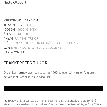
Nettó
60.000
Ft
MÉRETEK: 40 × 75 × 2 CM
TERVEZÉSI ÉV:
1960S
IDŐSZAK:
1960-AS ÉVEK
ÁLLAPOT:
KOPOTT
ANYAG:
FA
,
TEAK
,
TÜKÖR
STÍLUS:
MID-CENTURY
,
SKANDINÁV MODERN
,
VINTAGE
SZÍN:
BARNA
,
SÖTÉTBARNA
,
VILÁGOSBARNA
RAKTÁRON: 1 DB
TEAKKERETES TÜKÖR
Organikus formavilágú teak tükör az 1960-as évekből. A tükör felületén
helyenként karcokkal és kopásokkal.
KOSÁRBA TESZEM
Áraink 27% áfát tartalmaznak, mely kifejezetten a Magyarországon belül történő
vásárlásokra vonatkozik. Amennyiben külföldre történik az értékesítés, az EU előírásai