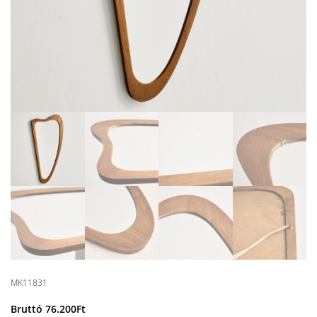
MK11831
Bruttó
76.200
Ft