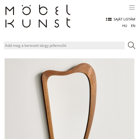
Skip
to
content
SAJÁT LISTÁM
HU
EN