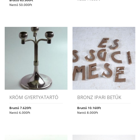
Bruttó
63.500
Ft
Nettó
50.000
Ft
KRÓM GYERTYATARTÓ
BRONZ IPARI BETŰK
Bruttó
7.620
Ft
Bruttó
10.160
Ft
Nettó
6.000
Ft
Nettó
8.000
Ft