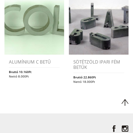
ALUMÍNIUM C BETŰ
SÖTÉTZÖLD IPARI FÉM
BETŰK
Bruttó
10.160
Ft
Nettó
8.000
Ft
Bruttó
22.860
Ft
Nettó
18.000
Ft