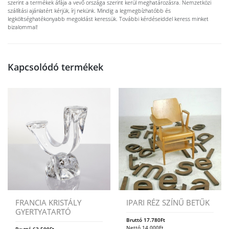
szerint a termékek áfája a vevő országa szerint kerül meghatározásra. Nemzetközi
szállítási ajánlatért kérjük, írj nekünk. Mindig a legmegbízhatóbb és
legköltséghatékonyabb megoldást keressük. További kérdéseiddel keress minket
bizalommal!
Kapcsolódó termékek
FRANCIA KRISTÁLY
IPARI RÉZ SZÍNŰ BETŰK
GYERTYATARTÓ
Bruttó
17.780
Ft
Nettó
14.000
Ft