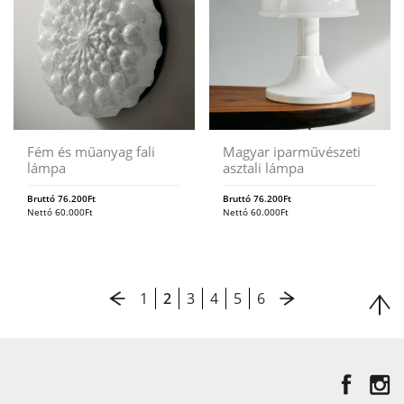
Fém és műanyag fali
Magyar iparművészeti
lámpa
asztali lámpa
Bruttó
76.200
Ft
Bruttó
76.200
Ft
Nettó
60.000
Ft
Nettó
60.000
Ft
1
2
3
4
5
6