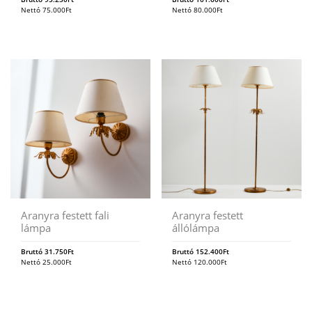
Nettó
75.000
Ft
Nettó
80.000
Ft
Aranyra festett fali
Aranyra festett
lámpa
állólámpa
Bruttó
31.750
Ft
Bruttó
152.400
Ft
Nettó
25.000
Ft
Nettó
120.000
Ft