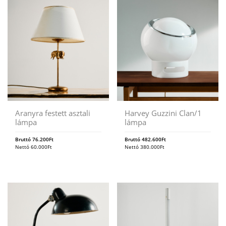
Aranyra festett asztali
Harvey Guzzini Clan/1
lámpa
lámpa
Bruttó
76.200
Ft
Bruttó
482.600
Ft
Nettó
60.000
Ft
Nettó
380.000
Ft