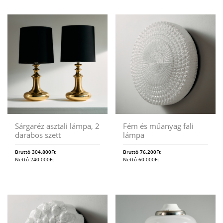
Sárgaréz asztali lámpa, 2
Fém és műanyag fali
darabos szett
lámpa
Bruttó
304.800
Ft
Bruttó
76.200
Ft
Nettó
240.000
Ft
Nettó
60.000
Ft