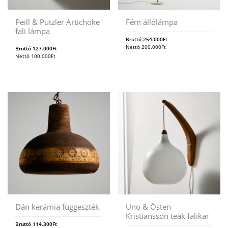
Peill & Putzler Artichoke
Fém állólámpa
fali lámpa
Bruttó
254.000
Ft
Nettó
200.000
Ft
Bruttó
127.000
Ft
Nettó
100.000
Ft
Dán kerámia függeszték
Uno & Östen
Kristiansson teak falikar
Bruttó
114.300
Ft