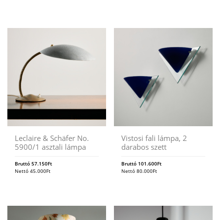
Leclaire & Schäfer No.
Vistosi fali lámpa, 2
5900/1 asztali lámpa
darabos szett
Bruttó
57.150
Ft
Bruttó
101.600
Ft
Nettó
45.000
Ft
Nettó
80.000
Ft