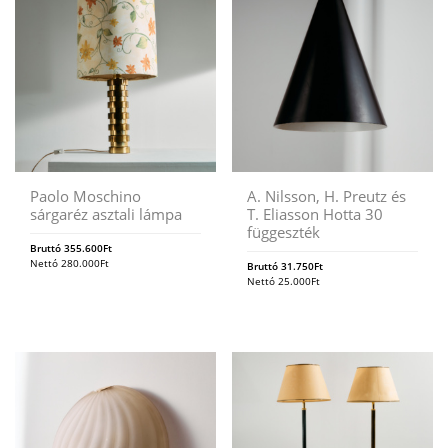
Paolo Moschino
A. Nilsson, H. Preutz és
sárgaréz asztali lámpa
T. Eliasson Hotta 30
függeszték
Bruttó
355.600
Ft
Nettó
280.000
Ft
Bruttó
31.750
Ft
Nettó
25.000
Ft