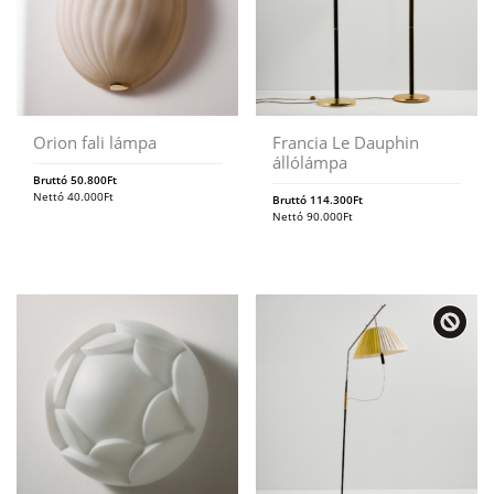
Orion fali lámpa
Francia Le Dauphin
állólámpa
Bruttó
50.800
Ft
Nettó
40.000
Ft
Bruttó
114.300
Ft
Nettó
90.000
Ft