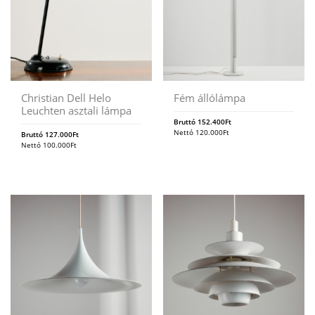
Christian Dell Helo
Fém állólámpa
Leuchten asztali lámpa
Bruttó
152.400
Ft
Nettó
120.000
Ft
Bruttó
127.000
Ft
Nettó
100.000
Ft