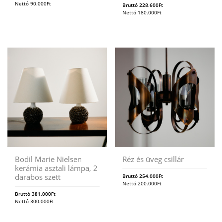
Nettó
90.000
Ft
Bruttó
228.600
Ft
Nettó
180.000
Ft
Bodil Marie Nielsen
Réz és üveg csillár
kerámia asztali lámpa, 2
darabos szett
Bruttó
254.000
Ft
Nettó
200.000
Ft
Bruttó
381.000
Ft
Nettó
300.000
Ft