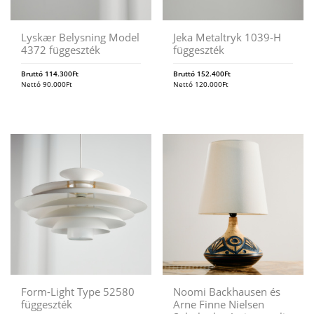
Lyskær Belysning Model
Jeka Metaltryk 1039-H
4372 függeszték
függeszték
Bruttó
114.300
Ft
Bruttó
152.400
Ft
Nettó
90.000
Ft
Nettó
120.000
Ft
Form-Light Type 52580
Noomi Backhausen és
függeszték
Arne Finne Nielsen