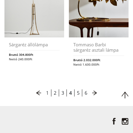
Sárgaréz állólámpa
Tommaso Barbi
sárgaréz asztali lámpa
Bruttó
304.800
Ft
Nettó
240.000
Ft
Bruttó
2.032.000
Ft
Nettó
1.600.000
Ft
1
2
3
4
5
6