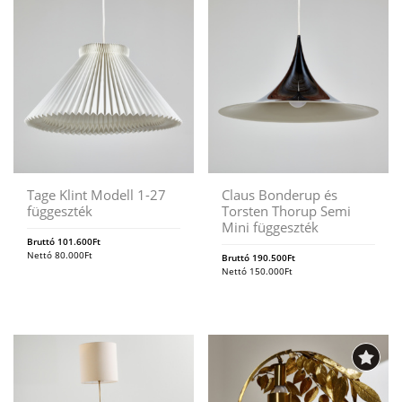
Tage Klint Modell 1-27
Claus Bonderup és
függeszték
Torsten Thorup Semi
Mini függeszték
Bruttó
101.600
Ft
Nettó
80.000
Ft
Bruttó
190.500
Ft
Nettó
150.000
Ft