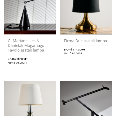
G. Marianelli és A.
Firma Due asztali lámpa
Danielak Magamagó
Tavolo asztali lámpa
Bruttó
114.300
Ft
Nettó
90.000
Ft
Bruttó
88.900
Ft
Nettó
70.000
Ft