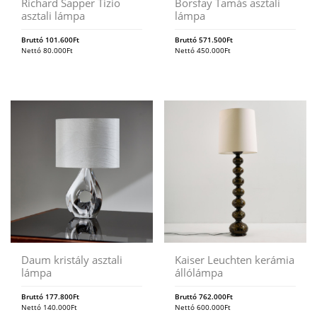
Richard Sapper Tizio
Borsfay Tamás asztali
asztali lámpa
lámpa
Bruttó
101.600
Ft
Bruttó
571.500
Ft
Nettó
80.000
Ft
Nettó
450.000
Ft
Daum kristály asztali
Kaiser Leuchten kerámia
lámpa
állólámpa
Bruttó
177.800
Ft
Bruttó
762.000
Ft
Nettó
140.000
Ft
Nettó
600.000
Ft