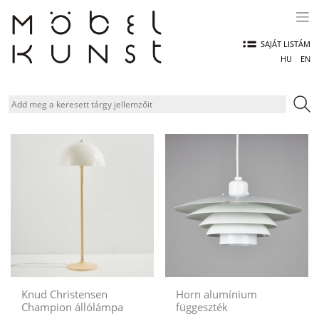
Skip
to
content
SAJÁT LISTÁM
HU
EN
Knud Christensen
Horn alumínium
Champion állólámpa
függeszték