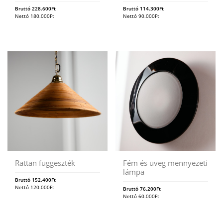
Bruttó
228.600
Ft
Bruttó
114.300
Ft
Nettó
180.000
Ft
Nettó
90.000
Ft
Rattan függeszték
Fém és üveg mennyezeti
lámpa
Bruttó
152.400
Ft
Nettó
120.000
Ft
Bruttó
76.200
Ft
Nettó
60.000
Ft