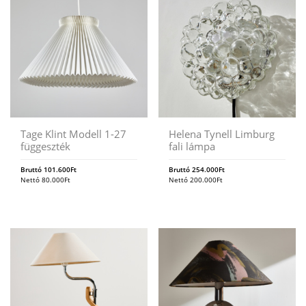
Tage Klint Modell 1-27
Helena Tynell Limburg
függeszték
fali lámpa
Bruttó
101.600
Ft
Bruttó
254.000
Ft
Nettó
80.000
Ft
Nettó
200.000
Ft