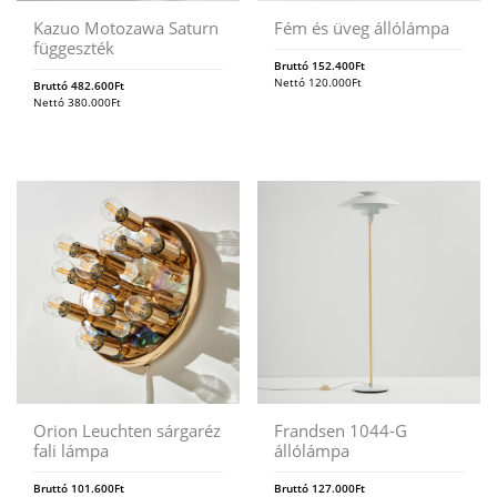
Kazuo Motozawa Saturn
Fém és üveg állólámpa
függeszték
Bruttó
152.400
Ft
Nettó
120.000
Ft
Bruttó
482.600
Ft
Nettó
380.000
Ft
Orion Leuchten sárgaréz
Frandsen 1044-G
fali lámpa
állólámpa
Bruttó
101.600
Ft
Bruttó
127.000
Ft