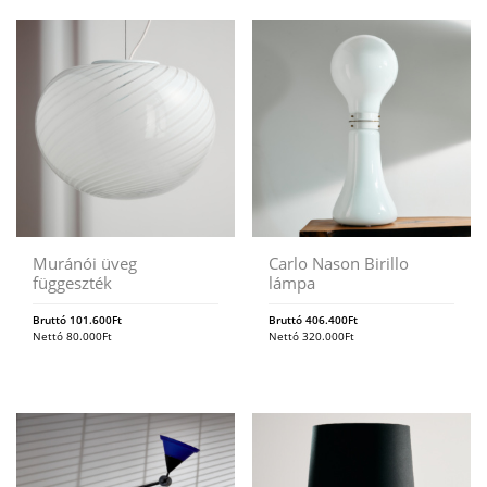
Muránói üveg
Carlo Nason Birillo
függeszték
lámpa
Bruttó
101.600
Ft
Bruttó
406.400
Ft
Nettó
80.000
Ft
Nettó
320.000
Ft