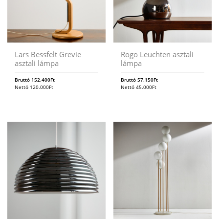
Lars Bessfelt Grevie
Rogo Leuchten asztali
asztali lámpa
lámpa
Bruttó
152.400
Ft
Bruttó
57.150
Ft
Nettó
120.000
Ft
Nettó
45.000
Ft