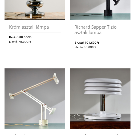
Króm asztali lámpa
Richard Sapper Tizio
asztali lámpa
Bruttó
88.900
Ft
Nettó
70.000
Ft
Bruttó
101.600
Ft
Nettó
80.000
Ft