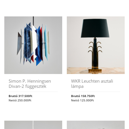
Simon P. Henningsen
WKR Leuchten asztali
Divan-2 függeszték
lámpa
Bruttó
317.500
Ft
Bruttó
158.750
Ft
Nettó
250.000
Ft
Nettó
125.000
Ft