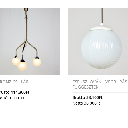
RONZ CSILLÁR
CSEHSZLOVÁK ÜVEGBÚRÁS
FÜGGESZTÉK
ruttó
114.300
Ft
Bruttó
38.100
Ft
ettó
90.000
Ft
Nettó
30.000
Ft