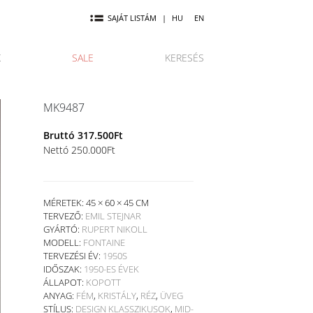
SAJÁT LISTÁM
|
HU
EN
K
SALE
KERESÉS
MK9487
Bruttó
317.500
Ft
Nettó
250.000
Ft
MÉRETEK: 45 × 60 × 45 CM
TERVEZŐ:
EMIL STEJNAR
GYÁRTÓ:
RUPERT NIKOLL
MODELL:
FONTAINE
TERVEZÉSI ÉV:
1950S
IDŐSZAK:
1950-ES ÉVEK
ÁLLAPOT:
KOPOTT
ANYAG:
FÉM
,
KRISTÁLY
,
RÉZ
,
ÜVEG
STÍLUS:
DESIGN KLASSZIKUSOK
,
MID-