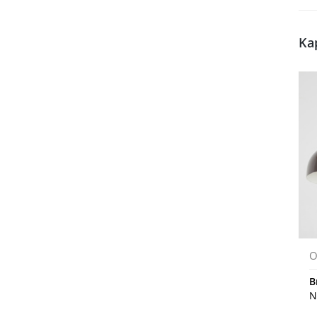
Ka
O
B
N