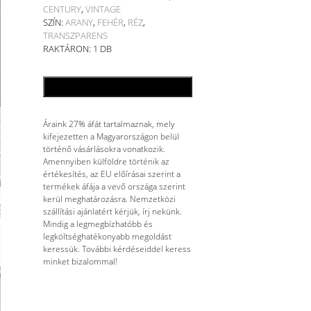
CENTURY
,
VINTAGE
SZÍN:
ARANY
,
FEHÉR
,
RÉZ
,
TRANSZPARENS
RAKTÁRON: 1 DB
KOSÁRBA TESZEM
Áraink 27% áfát tartalmaznak, mely
kifejezetten a Magyarországon belül
történő vásárlásokra vonatkozik.
Amennyiben külföldre történik az
értékesítés, az EU előírásai szerint a
termékek áfája a vevő országa szerint
kerül meghatározásra. Nemzetközi
szállítási ajánlatért kérjük, írj nekünk.
Mindig a legmegbízhatóbb és
legköltséghatékonyabb megoldást
keressük. További kérdéseiddel keress
minket bizalommal!