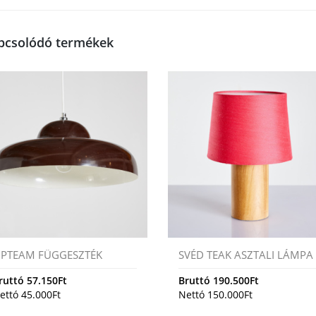
pcsolódó termékek
PTEAM FÜGGESZTÉK
SVÉD TEAK ASZTALI LÁMPA
ruttó
57.150
Ft
Bruttó
190.500
Ft
ettó
45.000
Ft
Nettó
150.000
Ft