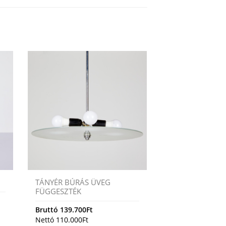
TÁNYÉR BÚRÁS ÜVEG
FÜGGESZTÉK
Bruttó
139.700
Ft
Nettó
110.000
Ft