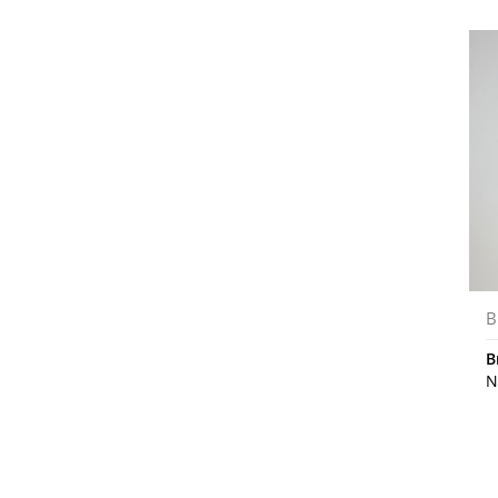
B
B
N