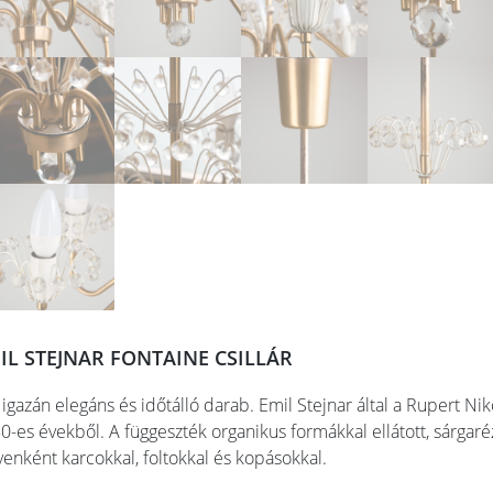
IL STEJNAR FONTAINE CSILLÁR
 igazán elegáns és időtálló darab. Emil Stejnar által a Rupert Niko
0-es évekből. A függeszték organikus formákkal ellátott, sárgaréz
yenként karcokkal, foltokkal és kopásokkal.