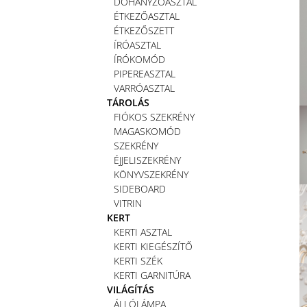
DOHÁNYZÓASZTAL
ÉTKEZŐASZTAL
ÉTKEZŐSZETT
ÍRÓASZTAL
ÍRÓKOMÓD
PIPEREASZTAL
VARRÓASZTAL
TÁROLÁS
FIÓKOS SZEKRÉNY
MAGASKOMÓD
SZEKRÉNY
ÉJJELISZEKRÉNY
KÖNYVSZEKRÉNY
SIDEBOARD
VITRIN
KERT
KERTI ASZTAL
KERTI KIEGÉSZÍTŐ
KERTI SZÉK
KERTI GARNITÚRA
VILÁGÍTÁS
ÁLLÓLÁMPA