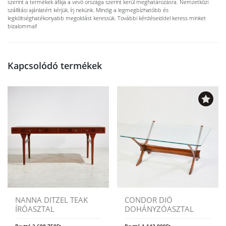
szerint a termékek áfája a vevő országa szerint kerül meghatározásra. Nemzetközi
szállítási ajánlatért kérjük, írj nekünk. Mindig a legmegbízhatóbb és
legköltséghatékonyabb megoldást keressük. További kérdéseiddel keress minket
bizalommal!
Kapcsolódó termékek
NANNA DITZEL TEAK
CONDOR DIÓ
ÍRÓASZTAL
DOHÁNYZÓASZTAL
Bruttó
2.698.750
Ft
Bruttó
1.143.000
Ft