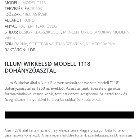
MODELL:
MODEL T118
TERVEZÉSI ÉV:
1960S
IDŐSZAK:
1960-AS ÉVEK
ÁLLAPOT:
KOPOTT
ANYAG:
FA
,
FÉM
,
TEAK
,
ÜVEG
STÍLUS:
DESIGN KLASSZIKUSOK
,
MID-CENTURY
,
SKANDINÁV MODERN
,
VINTAGE
SZÍN:
BARNA
,
SÖTÉTBARNA
,
TRANSZPARENS
,
VILÁGOSBARNA
RAKTÁRON: 1 DB
ILLUM WIKKELSØ MODELL T118
DOHÁNYZÓASZTAL
Illum Wikkelsø által a Niels Eilersen számára tervezett ‘Modell T118’
dohányzóasztal az 1960-as évekből. Az asztal teak lábazata organikus
formavonalakkal rendelkezik, tetején edzett üveglappal. Az asztal teak és
üveg részein helyenként felületi karcokkal és kopásokkal.
KOSÁRBA TESZEM
Áraink 27% áfát tartalmaznak, mely kifejezetten a Magyarországon belül történő
vásárlásokra vonatkozik. Amennyiben külföldre történik az értékesítés, az EU előírásai