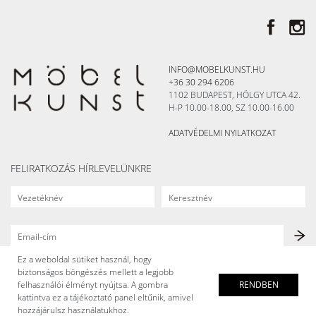
INFO@MOBELKUNST.HU
+36 30 294 6206
1102 BUDAPEST, HÖLGY UTCA 42.
H-P 10.00-18.00, SZ 10.00-16.00
ADATVÉDELMI NYILATKOZAT
FELIRATKOZÁS HÍRLEVELÜNKRE
Ez a weboldal sütiket használ, hogy
biztonságos böngészés mellett a legjobb
felhasználói élményt nyújtsa. A gombra
RENDBEN
kattintva ez a tájékoztató panel eltűnik, amivel
hozzájárulsz használatukhoz.