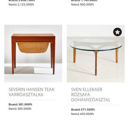
Nettó
2.125.000
Ft
Nettó
900.000
Ft
SEVERIN HANSEN TEAK
SVEN ELLEKAER
VARRÓASZTALKA
RÓZSAFA
DOHÁNYZÓASZTAL
Bruttó
381.000
Ft
Nettó
300.000
Ft
Bruttó
571.500
Ft
Nettó
450.000
Ft