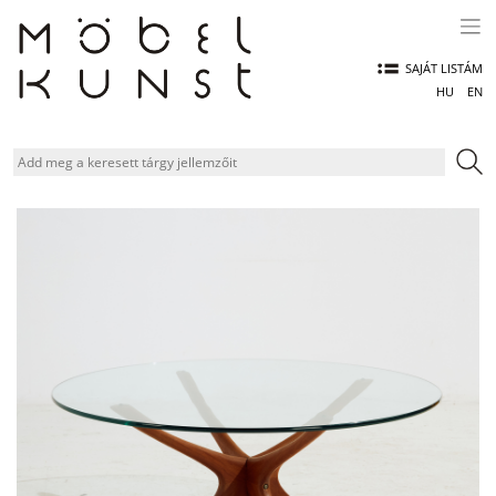
Skip
to
content
SAJÁT LISTÁM
HU
EN