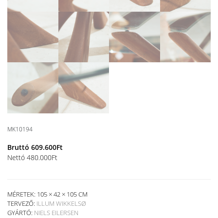
MK10194
Bruttó
609.600
Ft
Nettó
480.000
Ft
MÉRETEK: 105 × 42 × 105 CM
TERVEZŐ:
ILLUM WIKKELSØ
GYÁRTÓ:
NIELS EILERSEN