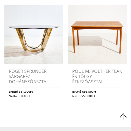
ROGER SPRUNGER
POUL M. VOLTHER TEAK
SÁRGARÉZ
ÉS TÖLGY
DOHÁNYZÓASZTAL
ÉTKEZŐASZTAL
Bruttó
381.000
Ft
Bruttó
698.500
Ft
Nettó
300.000
Ft
Nettó
550.000
Ft